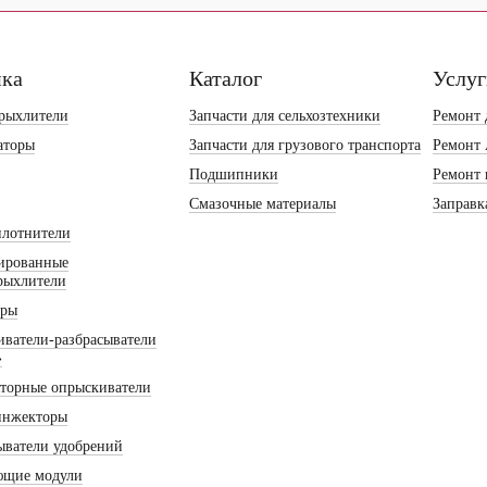
ика
Каталог
Услу
рыхлители
Запчасти для сельхозтехники
Ремонт 
аторы
Запчасти для грузового транспорта
Ремонт
Подшипники
Ремонт 
Смазочные материалы
Заправк
плотнители
ированные
рыхлители
оры
ватели-разбрасыватели
»
торные опрыскиватели
инжекторы
ыватели удобрений
ющие модули