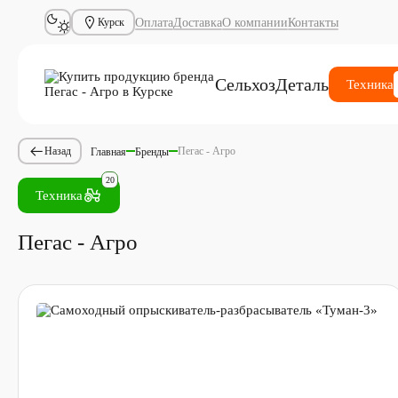
Оплата
Доставка
О компании
Контакты
Курск
СельхозДеталь
Техника
Пегас - Агро
Назад
Главная
Бренды
20
Техника
Пегас - Агро