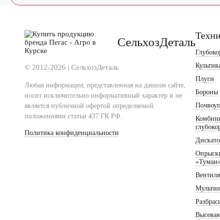
Техн
СельхозДеталь
Глубоко
Культив
© 2012-2026 | СельхозДеталь
Плуги
Любая информация, представленная на данном сайте,
Бороны
носит исключительно информативный характер и не
Почвоу
является публичной офертой определяемой
положениями статьи 437 ГК РФ.
Комбин
глубоко
Политика конфиденциальности
Дискат
Опрыски
«Туман
Вентиля
Мульти
Разбрас
Высева